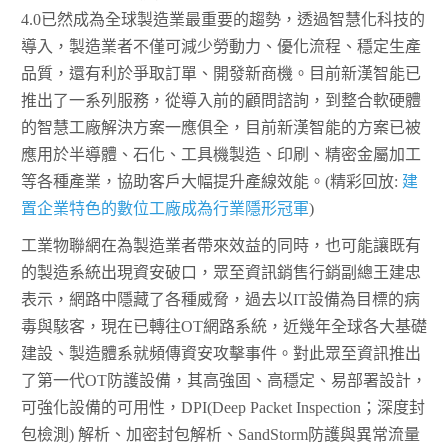
4.0已然成為全球製造業最重要的趨勢，透過智慧化科技的
導入，製造業者不僅可減少勞動力、優化流程、穩定生產
品質，還有利於爭取訂單、開發新商機。目前新漢智能已
推出了一系列服務，從導入前的顧問諮詢，到整合軟硬體
的智慧工廠解決方案一應俱全，目前新漢智能的方案已被
應用於半導體、石化、工具機製造、印刷、精密金屬加工
等各種產業，協助客戶大幅提升產線效能。(精彩回放:
建
置企業特色的數位工廠成為行業隱形冠軍
)
工業物聯網在為製造業者帶來效益的同時，也可能讓既有
的製造系統出現資安破口，眾至資訊銷售行銷副總王建忠
表示，網路中隱藏了各種威脅，過去以IT設備為目標的病
毒與駭客，現在已轉往OT網路系統，近幾年全球各大基礎
建設、製造體系就頻傳資安攻擊事件。對此眾至資訊推出
了第一代OT防護設備，其高強固、高穩定、易部署設計，
可強化設備的可用性，DPI(Deep Packet Inspection；深度封
包檢測) 解析、加密封包解析、SandStorm防護與異常流量