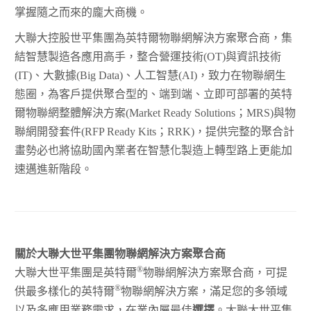
掌握隨之而來的龐大商機。
大聯大控股世平集團為英特爾物聯網解決方案聚合商，集
結智慧製造各應用高手，整合營運技術(OT)與資訊技術
(IT)、大數據(Big Data)、人工智慧(AI)，致力在物聯網生
態圈，為客戶提供聚合型的、端到端、立即可部署的英特
爾物聯網整體解決方案(Market Ready Solutions；MRS)與物
聯網開發套件(RFP Ready Kits；RRK)，提供完整的聚合計
畫勢必也將協助國內業者在智慧化製造上轉型路上更能加
速邁進新階段。
關於大聯大世平集團物聯網解決方案聚合商
®
大聯大世平集團是英特爾
物聯網解決方案聚合商，可提
®
供最多樣化的英特爾
物聯網解決方案，滿足您的多領域
以及多應用業務需求，在業內屬最佳
選擇
。大聯大世平集