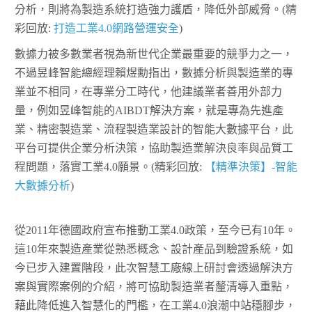
分析，則將為製造系統打造強力護盾，降低外部威脅。(精
彩回放:
打造工業4.0網路營運安全
)
數據力被多數業者視為新世代企業最重要的競爭力之一，
不過昱峰智能總經理賴煜勳指出，數據分析與製造業的專
業並不相同，在專業分工時代，他建議業者善用外部力
量，例如昱峰智能的AIBDT解決方案，就是專為先進產
業、精密製造業、流程製造業設計的智能大數據平台，此
平台可提供企業分析決策，協助製造業解決良率與品質工
程問題，落實工業4.0願景。(精彩回放:
【精準決策】-智能
大數據分析
)
從2011年德國政府宣布推動工業4.0政策，至今已有10年。
這10年來製造產業從熟悉概念、設計產品到驗證系統，如
今已步入建置階段，此次智慧工廠線上研討會透過解決方
案與實際案例的介紹，將可協助製造業者釐清導入重點，
藉此降低進入智慧化的門檻，在工業4.0浪潮中站穩腳步，