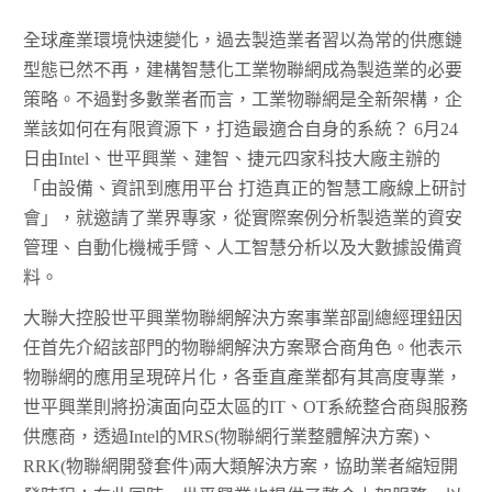
全球產業環境快速變化，過去製造業者習以為常的供應鏈
型態已然不再，建構智慧化工業物聯網成為製造業的必要
策略。不過對多數業者而言，工業物聯網是全新架構，企
業該如何在有限資源下，打造最適合自身的系統？ 6月24
日由Intel、世平興業、建智、捷元四家科技大廠主辦的
「由設備、資訊到應用平台 打造真正的智慧工廠線上研討
會」，就邀請了業界專家，從實際案例分析製造業的資安
管理、自動化機械手臂、人工智慧分析以及大數據設備資
料。
大聯大控股世平興業物聯網解決方案事業部副總經理鈕因
任首先介紹該部門的物聯網解決方案聚合商角色。他表示
物聯網的應用呈現碎片化，各垂直產業都有其高度專業，
世平興業則將扮演面向亞太區的IT、OT系統整合商與服務
供應商，透過Intel的MRS(物聯網行業整體解決方案)、
RRK(物聯網開發套件)兩大類解決方案，協助業者縮短開