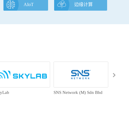
AIoT
边缘计算
yLab
SNS Network (M) Sdn Bhd
V-Series