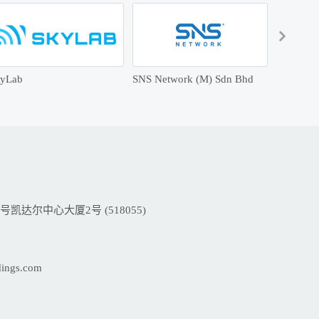
yLab
SNS Network (M) Sdn Bhd
V-Series
达尔中心大厦2号 (518055)
dings.com