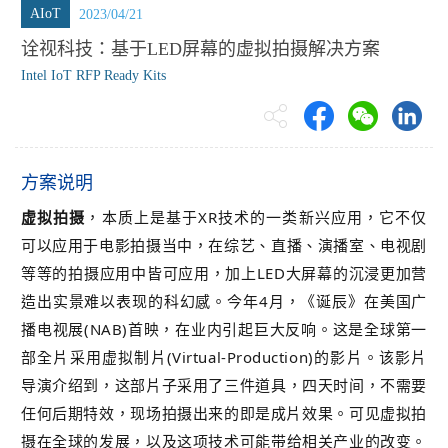
AIoT
2023/04/21
诠视科技：基于LED屏幕的虚拟拍摄解决方案
Intel IoT RFP Ready Kits
方案说明
虚拟拍摄
，本质上是基于XR技术的一类新兴应用，它不仅
可以应用于电影拍摄当中，在综艺、直播、演播室、电视剧
等等的拍摄应用中皆可应用，加上LED大屏幕的沉浸更加营
造出实景难以表现的科幻感。
今年4月，《诞辰》在美国广
播电视展(NAB)首映，在业内引起巨大反响。
这是全球第一
部全片采用虚拟制片(Virtual-Production)的影片。
该影片
导演介绍到，这部片子采用了三件道具，四天时间，不需要
任何后期特效，现场拍摄出来的即是成片效果。
可见虚拟拍
摄在全球的发展，以及这项技术可能带给相关产业的改变。