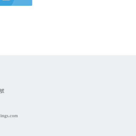
9號
dings.com