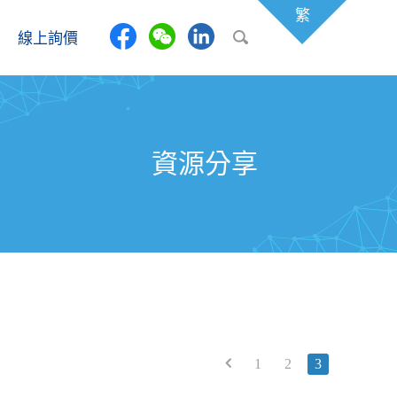
繁
線上詢價
資源分享
1
2
3