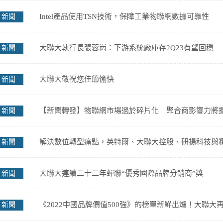
Intel產品使用TSN技術，保障工業物聯網數據可靠性
新聞
大聯大執行長張蓉崗：下游系統廠庫存2Q23有望回穩
新聞
大聯大敬祝您佳節愉快
新聞
【新聞轉發】物聯網市場過於碎片化 聚合商影響力將
新聞
解決數位轉型痛點，英特爾、大聯大控股、研揚科技與
新聞
大聯大連續二十二年蟬聯“優秀國際品牌分銷商”獎
新聞
《2022中國品牌價值500強》的榜單新鮮出爐！大聯大
新聞